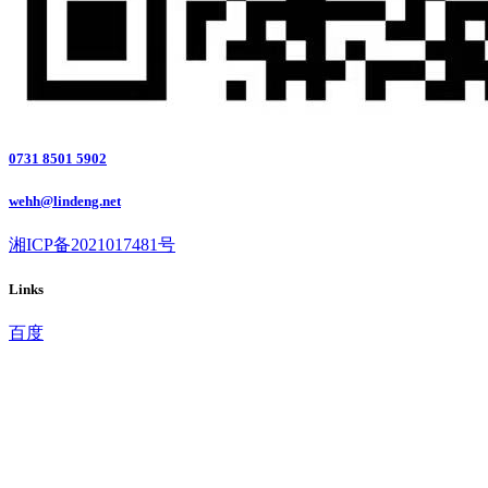
0731 8501 5902
wehh@lindeng.net
湘ICP备2021017481号
Links
百度